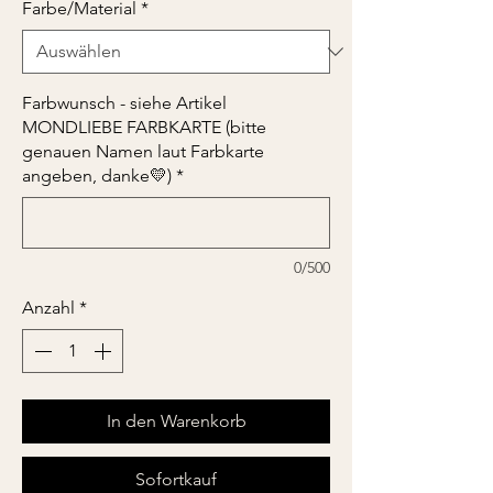
Farbe/Material
*
Farbwunsch - siehe Artikel
MONDLIEBE FARBKARTE (bitte
genauen Namen laut Farbkarte
angeben, danke💛)
*
0/500
Anzahl
*
In den Warenkorb
Sofortkauf