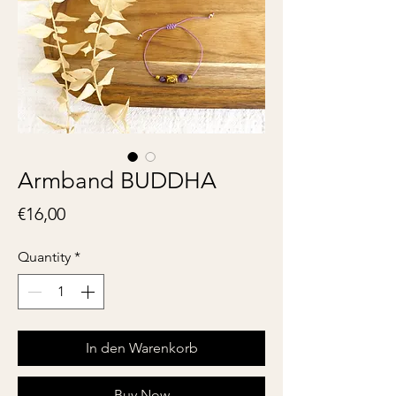
Armband BUDDHA
Price
€16,00
Quantity
*
In den Warenkorb
Buy Now